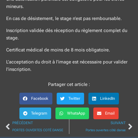
mineurs.
En cas de désistement, le stage n’est pas remboursable.
Inscription validée dès réception du règlement complet du
stage.
Certificat médical de moins de 8 mois obligatoire.
L’acceptation du droit à l’image est nécessaire pour valider
l’inscription.
Partager cet article :
Facebook
Twitter
LinkedIn
Telegram
WhatsApp
Email
Précédent
Su
PRÉCÉDENT
SUIVANT
PORTES OUVERTES COTÉ DANSE
Portes ouvertes côté danse