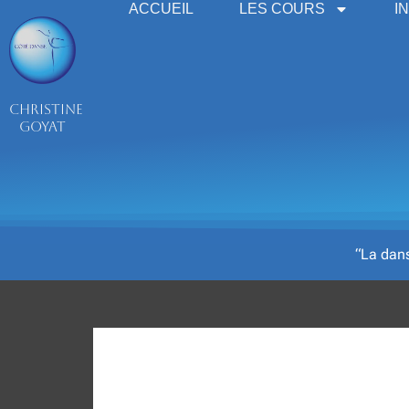
Aller
ACCUEIL
LES COURS
I
au
contenu
CHRISTINE
GOYAT
“La dan