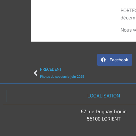
PORTES
décembr
Nous vo
Facebook
Précédent
PRÉCÉDENT
Photos du spectacle juin 2025
LOCALISATION
67 rue Duguay Trouin
56100 LORIENT