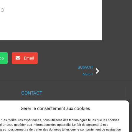
13
pp
Email
Suivant
SUIVANT
Merci !
CONTACT
Gérer le consentement aux cookies
CÔTÉ DANSE : 06.23.34.12.50
contact@christine-goyat.fr
rir les meilleures expériences, nous utilisons des technologies telles que les cookies
cker et/ou accéder aux informations des appareils. Le fait de consentir à ces
CEP : 02.97.84.11.40
gies nous permettra de traiter des données telles que le comportement de navigation